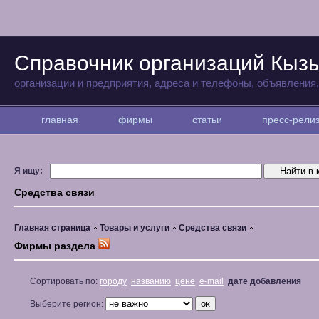
Справочник организаций Кыз
организации и предприятия, адреса и телефоны, объявления
главная
фирмы
статьи
пресс-рел
Я ищу:
Средства связи
Главная страница
Товары и услуги
Средства связи
Фирмы раздела
Сортировать по:
городу
названию
цене
e-mail
дате добавления
Выберите регион: