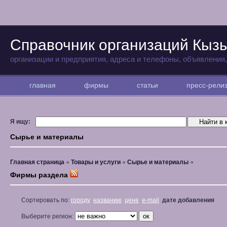
Справочник организаций Кыз
организации и предприятия, адреса и телефоны, объявления
главная
фирмы
статьи
пресс-рел
Я ищу:
Сырье и материалы
Главная страница
Товары и услуги
Сырье и материалы
Фирмы раздела
Сортировать по:
городу
названию
цене
e-mail
дате добавления
Выберите регион: