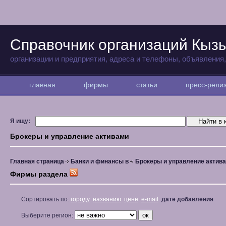
Справочник организаций Кыз
организации и предприятия, адреса и телефоны, объявления
главная
фирмы
статьи
пресс-рел
Я ищу:
Брокеры и управление активами
Главная страница
Банки и финансы в
Брокеры и управление актив
Фирмы раздела
Сортировать по:
городу
названию
цене
e-mail
дате добавления
Выберите регион: