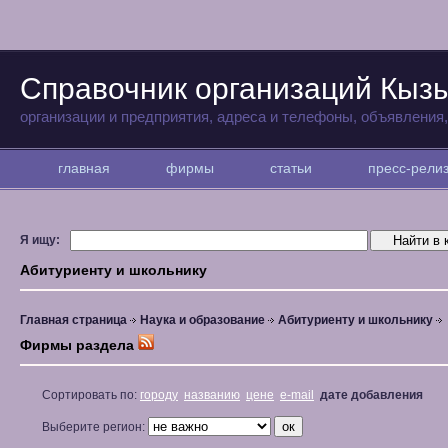
Справочник организаций Кыз
организации и предприятия, адреса и телефоны, объявления
главная
фирмы
статьи
пресс-рел
Я ищу:
Абитуриенту и школьнику
Главная страница
Наука и образование
Абитуриенту и школьнику
Фирмы раздела
Сортировать по:
городу
названию
цене
e-mail
дате добавления
Выберите регион: