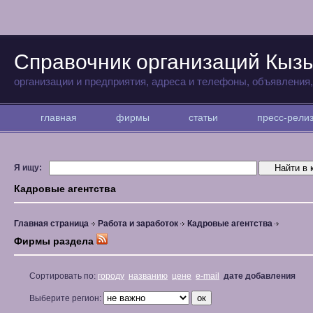
Справочник организаций Кыз
организации и предприятия, адреса и телефоны, объявления
главная
фирмы
статьи
пресс-рел
Я ищу:
Кадровые агентства
Главная страница
Работа и заработок
Кадровые агентства
Фирмы раздела
Сортировать по:
городу
названию
цене
e-mail
дате добавления
Выберите регион: