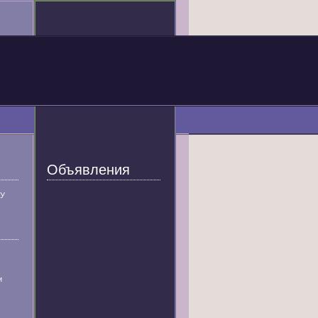
Объявления
У
и