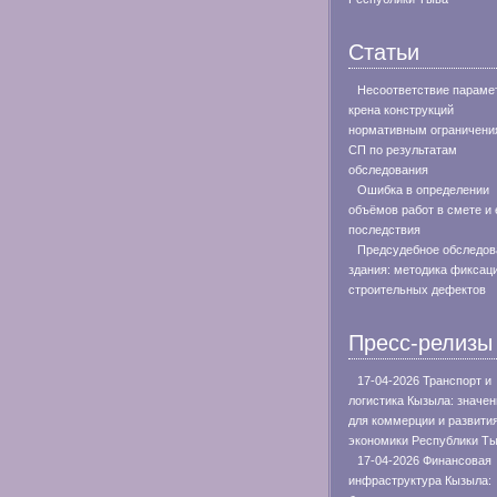
Статьи
Несоответствие параме
крена конструкций
нормативным ограничени
СП по результатам
обследования
Ошибка в определении
объёмов работ в смете и 
последствия
Предсудебное обследов
здания: методика фиксац
строительных дефектов
Пресс-релизы
17-04-2026 Транспорт и
логистика Кызыла: значен
для коммерции и развити
экономики Республики Т
17-04-2026 Финансовая
инфраструктура Кызыла: