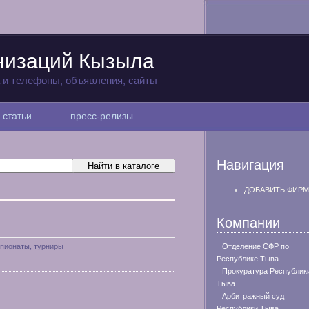
низаций Кызыла
а и телефоны, объявления, сайты
статьи
пресс-релизы
Навигация
ДОБАВИТЬ ФИРМ
Компании
пионаты, турниры
Отделение СФР по
Республике Тыва
Прокуратура Республик
Тыва
Арбитражный суд
Республики Тыва